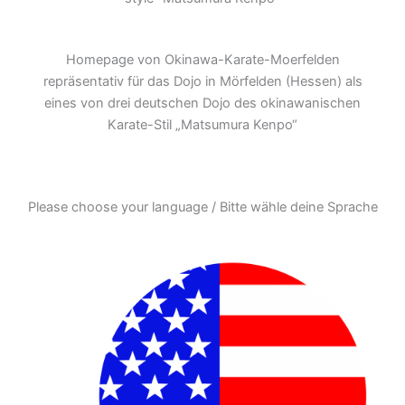
Homepage von Okinawa-Karate-Moerfelden
repräsentativ für das Dojo in Mörfelden (Hessen) als
eines von drei deutschen Dojo des okinawanischen
Karate-Stil „Matsumura Kenpo“
Please choose your language / Bitte wähle deine Sprache