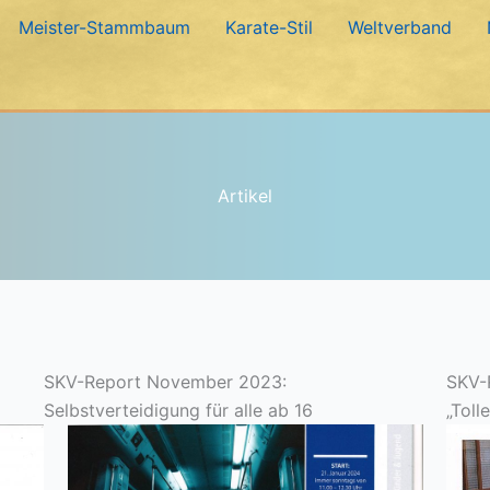
Meister-Stammbaum
Karate-Stil
Weltverband
Artikel
SKV-Report November 2023:
SKV-
Selbstverteidigung für alle ab 16
„Toll