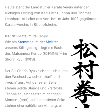
Heute steht der Landstuhler Karate Verein unter der
alleinigen Leitung von Karl-Heinz Johna und Thomas
Leonhard ist Leiter des von ihm im Jahr 1998 gegründete
Karate-Vereins in Bischofsheim.
Der Stil
Matsumura Kenpo
Wie am
Stammbaum der Meister
unseres Stils gezeigt, liegt die Basis
ⓘ
des Matsumura Kenpo (
松村拳法)
im
ⓘ
Shorin Ryu (
少林流)
.
Der Stil Shorin Ryu zeichnet sich durch
den Wechsel zwischen „hart“ und
„weich“ aus. Auf der einen Seite
stehen solide Stände und kraftvolle
Techniken, eingesetzt im richtigen
Moment (hart), auf der anderen Seite
stehen eine natürlichen Atmung, ein