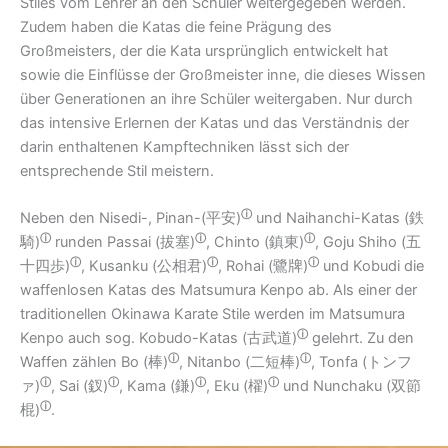
Stiles vom Lehrer an den Schüler weitergegeben werden.
Zudem haben die Katas die feine Prägung des
Großmeisters, der die Kata ursprünglich entwickelt hat
sowie die Einflüsse der Großmeister inne, die dieses Wissen
über Generationen an ihre Schüler weitergaben. Nur durch
das intensive Erlernen der Katas und das Verständnis der
darin enthaltenen Kampftechniken lässt sich der
entsprechende Stil meistern.
ⓘ
Neben den Nisedi-, Pinan-(
平安)
und Naihanchi-Katas (
鉄
ⓘ
ⓘ
ⓘ
騎)
runden Passai (
拔塞)
, Chinto (
鎮東)
, Goju Shiho (
五
ⓘ
ⓘ
ⓘ
十四歩)
, Kusanku (
公相君)
, Rohai (
鷺牌)
und Kobudi die
waffenlosen Katas des Matsumura Kenpo ab. Als einer der
traditionellen Okinawa Karate Stile werden im Matsumura
ⓘ
Kenpo auch sog. Kobudo-Katas (
古武道)
gelehrt. Zu den
ⓘ
ⓘ
Waffen zählen Bo (
棒)
, Nitanbo (
二短棒)
, Tonfa (
トンフ
ⓘ
ⓘ
ⓘ
ⓘ
ァ)
, Sai (
釵)
, Kama (
鎌)
, Eku (
櫂)
und Nunchaku (
双節
ⓘ
棍)
.