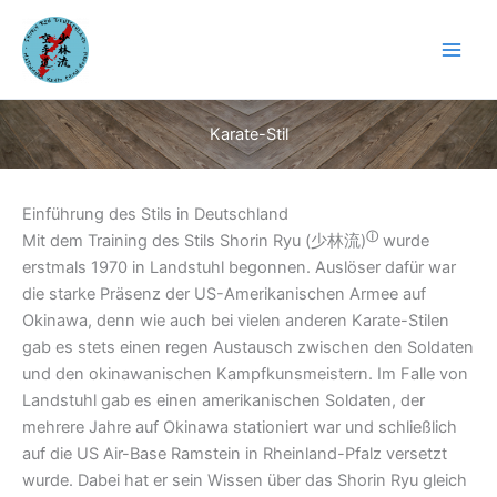
Zum
Inhalt
springen
Karate-Stil
Einführung des Stils in Deutschland
ⓘ
Mit dem Training des Stils Shorin Ryu (
少林流)
wurde
erstmals 1970 in Landstuhl begonnen. Auslöser dafür war
die starke Präsenz der US-Amerikanischen Armee auf
Okinawa, denn wie auch bei vielen anderen Karate-Stilen
gab es stets einen regen Austausch zwischen den Soldaten
und den okinawanischen Kampfkunsmeistern. Im Falle von
Landstuhl gab es einen amerikanischen Soldaten, der
mehrere Jahre auf Okinawa stationiert war und schließlich
auf die US Air-Base Ramstein in Rheinland-Pfalz versetzt
wurde. Dabei hat er sein Wissen über das Shorin Ryu gleich