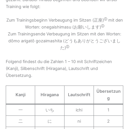
Training wie folgt:
ⓘ
Zum Trainingsbeginn Verbeugung im Sitzen (
正座)
mit den
ⓘ
Worten: onegaishimasu (
お願いします)
Zum Trainingsende Verbeugung im Sitzen mit den Worten:
dōmo arigatō gozaimashita (
どうもありがとうございまし
ⓘ
た)
Folgend findest du die Zahlen 1 – 10 mit Schriftzeichen
(Kanji), Silbenschrift (Hiragana), Lautschrift und
Übersetzung.
Übersetzun
Kanji
Hiragana
Lautschrift
g
一
いち
ichi
1
二
に
ni
2