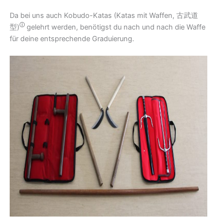
Da bei uns auch Kobudo-Katas (Katas mit Waffen,
古武道
ⓘ
型)
gelehrt werden, benötigst du nach und nach die Waffe
für deine entsprechende Graduierung.