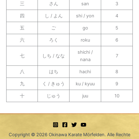
三
さん
san
3
四
し / よん
shi / yon
4
五
ご
go
5
六
ろく
roku
6
shichi /
七
しち / なな
7
nana
八
はち
hachi
8
九
く / きゅう
ku / kyuu
9
十
じゅう
juu
10
Copyright © 2026 Okinawa Karate Mörfelden. Alle Rechte