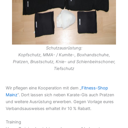
Schutzausrüstung:
Kopfschutz, MMA- / Kumite-, Boxhandschuhe,
Pratzen, Brustschutz, Knie- und Schienbeinschoner,
Tiefschutz
Wir pflegen eine Kooperation mit dem „
Fitness-Shop
Mainz
“. Dort lassen sich neben Karate-Gis auch Pratzen
und weitere Ausrüstung erwerben. Gegen Vorlage eures
Verbandsausweises erhaltet ihr 10 % Rabatt.
Training